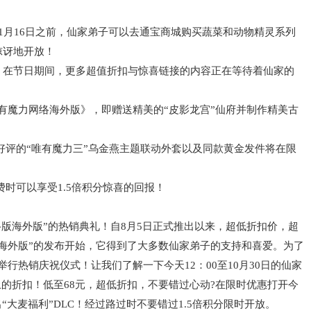
1月16日之前，仙家弟子可以去通宝商城购买蔬菜和动物精灵系列
惊讶地开放！
！在节日期间，更多超值折扣与惊喜链接的内容正在等待着仙家的
《唯有魔力网络海外版》，即赠送精美的“皮影龙宫”仙府并制作精美古
备受好评的“唯有魔力三”乌金燕主题联动外套以及同款黄金发件将在限
消费时可以享受1.5倍积分惊喜的回报！
络版海外版”的热销典礼！自8月5日正式推出以来，超低折扣价，超
版海外版”的发布开始，它得到了大多数仙家弟子的支持和喜爱。为了
行热销庆祝仪式！让我们了解一下今天12：00至10月30日的仙家
上的折扣！低至68元，超低折扣，不要错过心动?在限时优惠打开今
“大麦福利”DLC！经过路过时不要错过1.5倍积分限时开放。